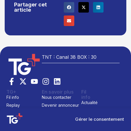
Partager cet
article
TNT : Canal 38 BOX : 30
TG+
En savoir plus
Fil
info
Fil info
Nous contacter
Actualité
Replay
Devenir annonceur
Sport
Site réalisé par
Direct
Mentions légales
L’agence Ailleu
Montagne
Gérer le consentement
Programme TV
Données
personnelles
Recettes
La chaine