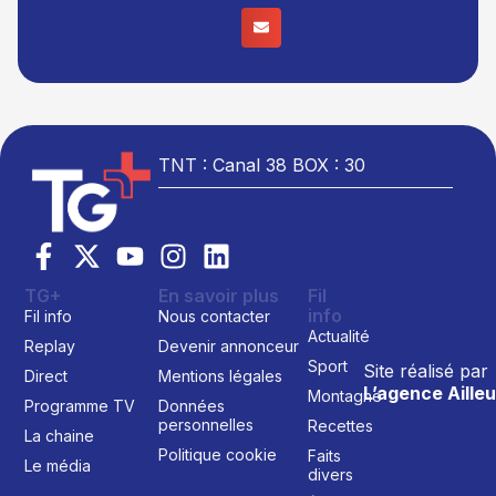
TNT : Canal 38 BOX : 30
TG+
En savoir plus
Fil
info
Fil info
Nous contacter
Actualité
Replay
Devenir annonceur
Sport
Site réalisé par
Direct
Mentions légales
L’agence Ailleu
Montagne
Programme TV
Données
personnelles
Recettes
La chaine
Politique cookie
Faits
Le média
divers