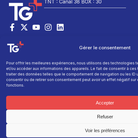
TNT : Canal 38 BOX : 30
TG+
En savoir plus
Fil
info
Fil info
Nous contacter
Gérer le consentement
Actualité
Replay
Devenir annonceur
Sport
Site réalisé par
Direct
Mentions légales
Pour offrir les meilleures expériences, nous utilisons des technologies 
L’agence Ailleu
Montagne
Programme TV
Données
et/ou accéder aux informations des appareils. Le fait de consentir à ce
personnelles
Recettes
traiter des données telles que le comportement de navigation ou les ID un
La chaine
consentir ou de retirer son consentement peut avoir un effet négatif sur 
Politique cookie
Faits
Le média
fonctions.
divers
Événements
Accepter
Économie
Politique
Refuser
Culture
Voir les préférences