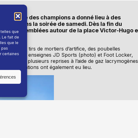
 de la Ligue des champions a donné lieu à des
enoble dans la soirée de samedi. Dès la fin du
sont rassemblées autour de la place Victor-Hugo e
 telles que
parisien.
 Le fait de
lles que le
e nombreux tirs de mortiers d’artifice, des poubelles
e pas
r certaines
s, dont les enseignes JD Sports (photo) et Foot Locker,
intervenues à plusieurs reprises à l’aide de gaz lacrymogènes
rs interpellations ont également eu lieu.
férences