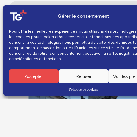
Gérer le consentement
La victoire du Paris Saint-Germain en finale
scènes de tension dans le centre-ville de Gr
match, plusieurs centaines de personnes se 
Pour offrir les meilleures expériences, nous utilisons des technologies
du cours Jean-Jaurès pour célébrer le sacre 
les cookies pour stocker et/ou accéder aux informations des appareils.
consentir à ces technologies nous permettra de traiter des données te
Au fil de la soirée, l’ambiance s’est dégradée avec d
comportement de navigation ou les ID uniques sur ce site. Le fait de n
consentir ou de retirer son consentement peut avoir un effet négatif su
renversées et plusieurs dégradations. Des commerce
caractéristiques et fonctions.
ont été pris pour cible. Les forces de l’ordre sont 
afin de disperser les groupes les plus agités. Plusieu
Accepter
Refuser
Voir les pré
Politique de cookies