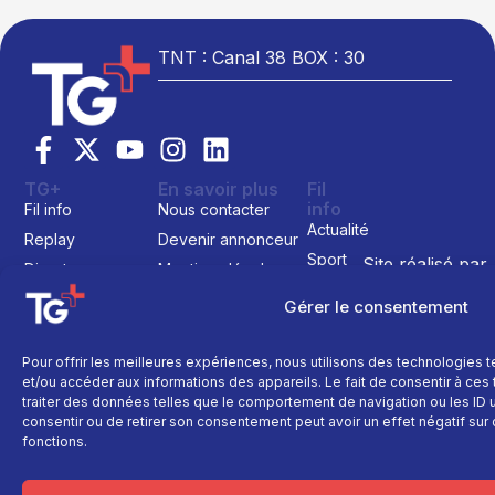
TNT : Canal 38 BOX : 30
TG+
En savoir plus
Fil
info
Fil info
Nous contacter
Actualité
Replay
Devenir annonceur
Sport
Site réalisé par
Direct
Mentions légales
L’agence Ailleu
Montagne
Programme TV
Données
Gérer le consentement
personnelles
Recettes
La chaine
Politique cookie
Faits
Le média
Pour offrir les meilleures expériences, nous utilisons des technologies 
divers
et/ou accéder aux informations des appareils. Le fait de consentir à ce
Événements
traiter des données telles que le comportement de navigation ou les ID un
consentir ou de retirer son consentement peut avoir un effet négatif sur 
Économie
fonctions.
Politique
Culture