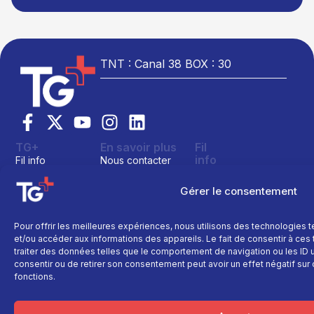
TNT : Canal 38 BOX : 30
TG+
En savoir plus
Fil
info
Fil info
Nous contacter
Actualité
Replay
Devenir annonceur
Gérer le consentement
Sport
Site réalisé par
Direct
Mentions légales
L’agence Ailleu
Montagne
Programme TV
Données
Pour offrir les meilleures expériences, nous utilisons des technologies 
personnelles
Recettes
La chaine
et/ou accéder aux informations des appareils. Le fait de consentir à ce
Politique cookie
Faits
traiter des données telles que le comportement de navigation ou les ID un
Le média
divers
consentir ou de retirer son consentement peut avoir un effet négatif sur 
fonctions.
Événements
Économie