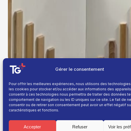
Gérer le consentement
Pour offrir les meilleures expériences, nous utilisons des technologies
Focus sur le
groupe AVEK
, spécialiste de l’impress
les cookies pour stocker et/ou accéder aux informations des appareils.
parait et un marché considérable. En moins d’un quart
consentir à ces technologies nous permettra de traiter des données te
à force d’investissements et d’acquisitions ! On en 
comportement de navigation ou les ID uniques sur ce site. Le fait de n
Adhésifs
.
consentir ou de retirer son consentement peut avoir un effet négatif su
caractéristiques et fonctions.
Mais aussi :
> Un second atelier pour
Raidlight
! La marque de
v
Accepter
Refuser
Voir les pré