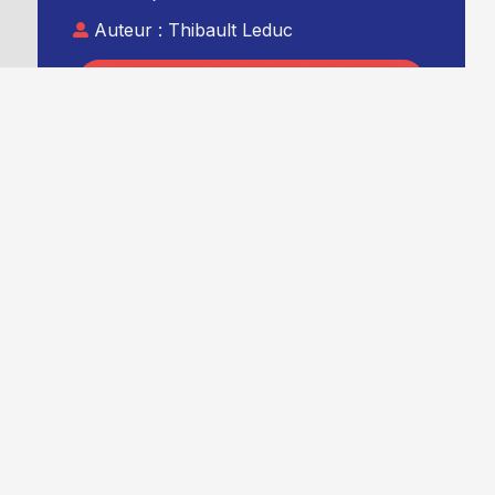
Auteur :
Thibault Leduc
Ajouter TG+ à vos sources Google
s
–