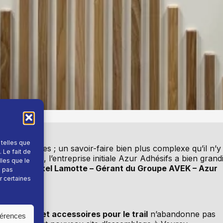
 telles que
ion d’étiquettes ; un savoir-faire bien plus complexe qu’il n’y
 Le fait de
 de siècle, l’entreprise initiale Azur Adhésifs a bien grand
lles que le
parle avec
Axel Lamotte – Gérant du Groupe AVEK – Azur
e pas
r certaines
êtements et accessoires pour le trail
n’abandonne pas
férences