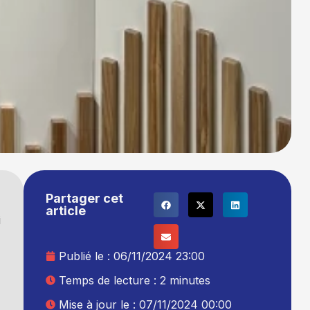
Partager cet
article
i
Publié le :
06/11/2024 23:00
Temps de lecture : 2 minutes
Mise à jour le : 07/11/2024 00:00