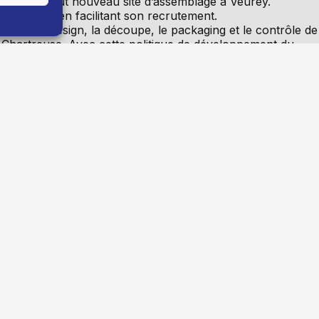
vestir un tout nouveau site d’assemblage à Veurey.
 in France en facilitant son recrutement.
Veurey, le design, la découpe, le packaging et le contrôle de
 de Chartreuse. Avec cette politique de développement du
ent passer de 32 à ce jour à une quarantaine de
e de chef d’entreprise, ce sont les objectifs du
Centre de
pour une économie au service du vivant. Une philosophie
 4 co-présidents qui défendent la force du collectif et la
bin – Fondatrice de Fraise et Ciboulette
et
Vincent Bay 
es de toutes tailles ont fait faillite, soit une hausse de
ale qui cache de nombreuses disparités et surtout
 Codet – Président du directoire de la CERA
, sur le
nte ?
de commerce de Grenoble était venu donner ici : ne jamais
arde pour ne pas laisser une difficulté s’aggraver !
n lumière les entreprises qui font le dynamisme des