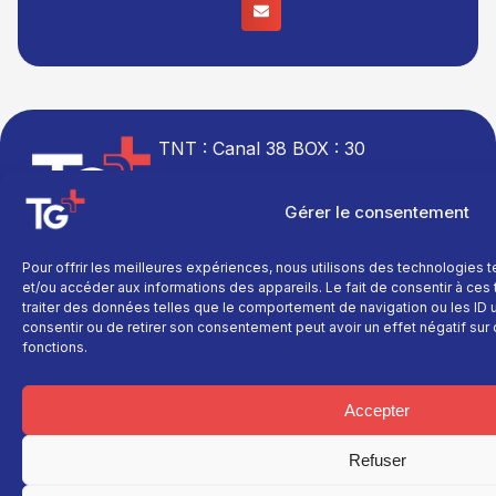
TNT : Canal 38 BOX : 30
Gérer le consentement
Pour offrir les meilleures expériences, nous utilisons des technologies 
TG+
En savoir plus
Fil
et/ou accéder aux informations des appareils. Le fait de consentir à ce
info
Fil info
Nous contacter
traiter des données telles que le comportement de navigation ou les ID un
Actualité
consentir ou de retirer son consentement peut avoir un effet négatif sur 
Replay
Devenir annonceur
fonctions.
Sport
Site réalisé par
Direct
Mentions légales
L’agence Ailleu
Montagne
Programme TV
Données
personnelles
Accepter
Recettes
La chaine
Politique cookie
Faits
Le média
divers
Refuser
Événements