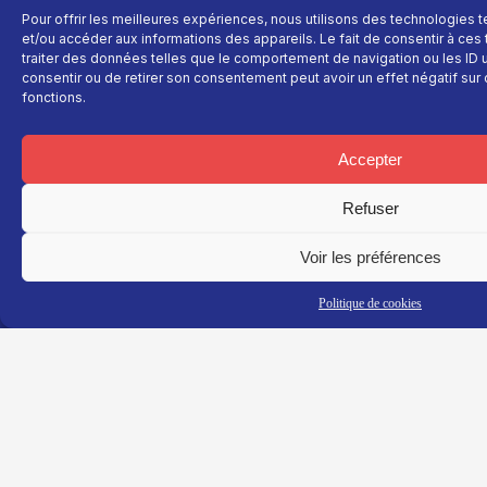
Pour offrir les meilleures expériences, nous utilisons des technologies 
et/ou accéder aux informations des appareils. Le fait de consentir à ce
traiter des données telles que le comportement de navigation ou les ID un
consentir ou de retirer son consentement peut avoir un effet négatif sur 
fonctions.
TNT : Canal 38 BOX : 30
Accepter
Refuser
TG+
En savoir plus
Fil
Voir les préférences
info
Fil info
Nous contacter
Actualité
Replay
Devenir annonceur
Politique de cookies
Sport
Site réalisé par
Direct
Mentions légales
L’agence Ailleu
Montagne
Programme TV
Données
personnelles
Recettes
La chaine
Politique cookie
Faits
Le média
divers
Événements
Économie