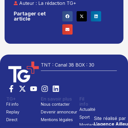
Auteur :
La rédaction TG+
Partager cet
article
TNT : Canal 38 BOX : 30
TG+
En savoir plus
Fil
info
Fil info
Nous contacter
Actualité
Replay
Devenir annonceur
Sport
Site réalisé par
Direct
Mentions légales
L’agence Ailleu
Montagne
Programme TV
Données