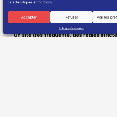
caractéristiques et fonctions.
Le rendez-vous est fixé ce vendredi 17 avril mais le
bombardiers d’eau seront mobilisés
pendant enviro
d’écopage
, une manœuvre indispensable en cas d’
Accepter
Refuser
Voir les pré
se préparer à intervenir rapidement et efficacement
multiplient.
Politique de cookies
Un site très fréquenté, des règles strict
Le lac de Monteynard est bien connu des amateurs
affluence qui impose une vigilance accrue lors de c
lac appelle à la responsabilité de chacun :
« Pour vo
les consignes en place, é
loignez-vous des zones d’
usagers sont également invités à
rester attentifs 
Des manœuvres impressionnantes mais 
Les pilotes de Canadairs rappellent que ces opérati
zone d’écopage, un
premier passage à basse alti
: nous avons besoin d’écoper ici, maintenant, écarte
suit pour récupérer l’eau, parfois à plusieurs repr
pour lutter contre un incendie au plus près.
« En ne
vous nous mettez en danger et vous retardez notre 