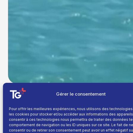
Gérer le consentement
Deux Canadairs effectueront des tests d’éco
Pour offrir les meilleures expériences, nous utilisons des technologies
Une opération essentielle pour la lutte contr
les cookies pour stocker et/ou accéder aux informations des appareils.
les amateurs de sports nautiques, où les co
consentir à ces technologies nous permettra de traiter des données te
comportement de navigation ou les ID uniques sur ce site. Le fait de n
respectées.
L
consentir ou de retirer son consentement peut avoir un effet négatif su