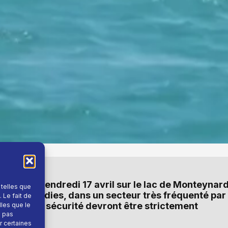
page ce vendredi 17 avril sur le lac de Monteynard
 telles que
e les incendies, dans un secteur très fréquenté par
 Le fait de
nsignes de sécurité devront être strictement
lles que le
e pas
r certaines