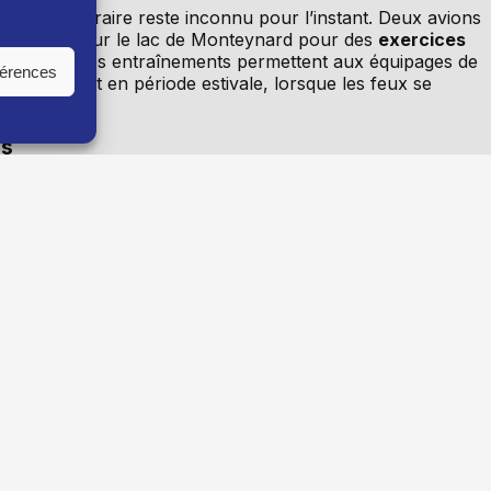
 créneau horaire reste inconnu pour l’instant. Deux avions
n 1 heure
sur le lac de Monteynard pour des
exercices
incendie. Ces entraînements permettent aux équipages de
férences
, notamment en période estivale, lorsque les feux se
es
 de
kitesurf, windsurf ou encore wingfoil
. Une forte
e type d’opération. Le Sivom (le syndicat intercommunal) d
tre sécurité et celle des équipages, respectez strictement
intervention
et ne gênez en aucun cas les aéronefs. »
Les
aux annonces
et à la signalisation sur place.
risquées
ons ne sont pas anodines. Lorsqu’un avion arrive sur une
tude
est effectué pour signaler sa présence.
« Cela veut dir
z-vous s’il vous plaît »
, expliquent-ils. Un
second passag
ises.
En situation réelle, ces manœuvres sont cruciales
 respectant pas les consignes, vous vous mettez en danger
action »,
alertent-ils. Ils insistent sur une règle essentielle :