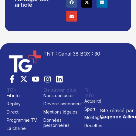
article
TNT : Canal 38 BOX : 30
TG+
En savoir plus
Fil
info
Fil info
Nous contacter
Actualité
Replay
Devenir annonceur
Sport
Site réalisé par
Direct
Mentions légales
L’agence Ailleu
Montagne
Programme TV
Données
personnelles
Recettes
La chaine
Politique cookie
Faits