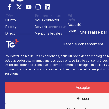
TG+
En savoir plus
Fil
info
Fil info
Nous contacter
Actualité
Replay
Devenir annonceur
Sport
Site réalisé par
Direct
Mentions légales
L’agence Ailleu
Montagne
Programme TV
Données
Gérer le consentement
personnelles
Recettes
La chaine
Politique cookie
Faits
Le média
divers
Pour offrir les meilleures expériences, nous utilisons des technologies 
et/ou accéder aux informations des appareils. Le fait de consentir à ce
Événements
traiter des données telles que le comportement de navigation ou les ID un
Économie
consentir ou de retirer son consentement peut avoir un effet négatif sur 
fonctions.
Politique
Culture
Accepter
Refuser