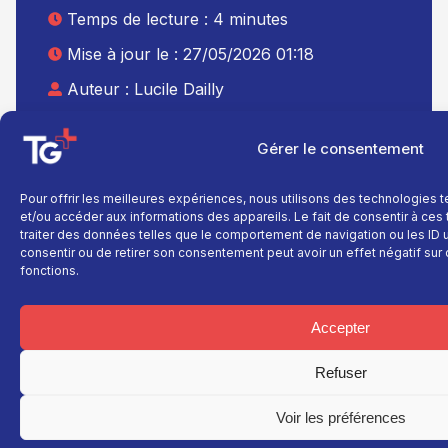
Temps de lecture : 4 minutes
Mise à jour le : 27/05/2026 01:18
Auteur :
Lucile Dailly
Partager cet
article
Gérer le consentement
Pour offrir les meilleures expériences, nous utilisons des technologies 
et/ou accéder aux informations des appareils. Le fait de consentir à ce
traiter des données telles que le comportement de navigation ou les ID un
consentir ou de retirer son consentement peut avoir un effet négatif sur 
fonctions.
TNT : Canal 38 BOX : 30
Accepter
Refuser
Voir les préférences
TG+
En savoir plus
Fil
info
Fil info
Nous contacter