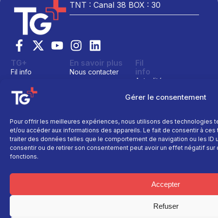
TNT : Canal 38 BOX : 30
TG+
En savoir plus
Fil
info
Fil info
Nous contacter
Actualité
Replay
Devenir annonceur
Sport
Site réalisé par
Gérer le consentement
Direct
Mentions légales
L’agence Ailleu
Montagne
Programme TV
Données
personnelles
Recettes
Pour offrir les meilleures expériences, nous utilisons des technologies 
La chaine
et/ou accéder aux informations des appareils. Le fait de consentir à ce
Politique cookie
Faits
Le média
traiter des données telles que le comportement de navigation ou les ID un
divers
consentir ou de retirer son consentement peut avoir un effet négatif sur 
Événements
fonctions.
Économie
Politique
Accepter
Culture
Refuser