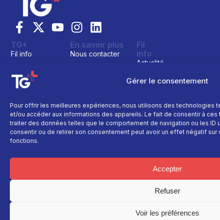
TG+
En savoir plus
Fil
info
Fil info
Nous contacter
Actualité
Replay
Devenir annonceur
Sport
Site réalisé par
Gérer le consentement
Direct
Mentions légales
L’agence Ailleu
Montagne
Programme TV
Données
personnelles
Recettes
Pour offrir les meilleures expériences, nous utilisons des technologies 
La chaine
et/ou accéder aux informations des appareils. Le fait de consentir à ce
Politique cookie
Faits
Le média
traiter des données telles que le comportement de navigation ou les ID un
divers
consentir ou de retirer son consentement peut avoir un effet négatif sur 
Événements
fonctions.
Économie
Politique
Accepter
Culture
Refuser
Voir les préférences