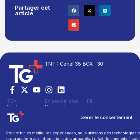
Partager cet
article
TNT : Canal 38 BOX : 30
TG+
En savoir plus
Fil
info
Fil info
Nous contacter
Actualité
Replay
Devenir annonceur
Gérer le consentement
Sport
Site réalisé par
Direct
Mentions légales
L’agence Ailleu
Montagne
Programme TV
Données
Pour offrir les meilleures expériences, nous utilisons des technologies 
personnelles
Recettes
et/ou accéder aux informations des appareils. Le fait de consentir à ce