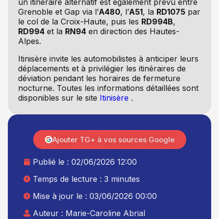
un itinéraire alternatif est également prévu entre
Grenoble et Gap via l’
A480
, l’
A51
, la
RD1075
par
le col de la Croix-Haute, puis les
RD994B
,
RD994
et la
RN94
en direction des Hautes-
Alpes.
Itinisère invite les automobilistes à anticiper leurs
déplacements et à privilégier les itinéraires de
déviation pendant les horaires de fermeture
nocturne. Toutes les informations détaillées sont
disponibles sur le site
Itinisère
.
Ajouter TG+ à vos sources Google
Publié le :
02/06/2026 12:00
Temps de lecture : 3 minutes
Mise à jour le : 03/06/2026 00:00
Auteur :
Marie-Caroline Abrial