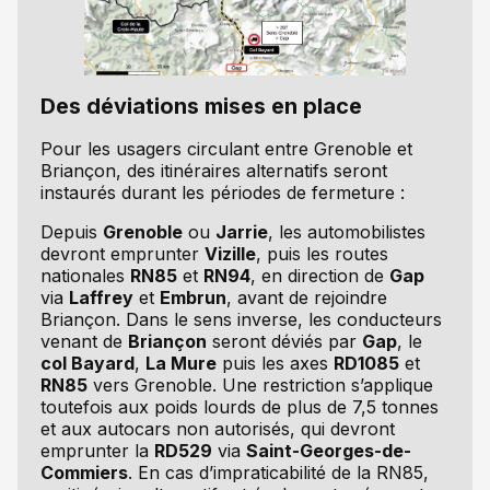
Des déviations mises en place
Pour les usagers circulant entre Grenoble et
Briançon, des itinéraires alternatifs seront
instaurés durant les périodes de fermeture :
Depuis
Grenoble
ou
Jarrie
, les automobilistes
devront emprunter
Vizille
, puis les routes
nationales
RN85
et
RN94
, en direction de
Gap
via
Laffrey
et
Embrun
, avant de rejoindre
Briançon. Dans le sens inverse, les conducteurs
venant de
Briançon
seront déviés par
Gap
, le
col Bayard
,
La Mure
puis les axes
RD1085
et
RN85
vers Grenoble. Une restriction s’applique
toutefois aux poids lourds de plus de 7,5 tonnes
et aux autocars non autorisés, qui devront
emprunter la
RD529
via
Saint-Georges-de-
Commiers
. En cas d’impraticabilité de la RN85,