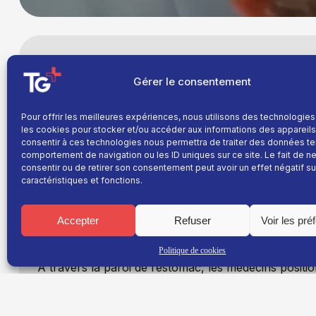
Le CHU Grenoble Alpes vient de communiquer
Gérer le consentement
contre le cancer du pancréas. Pour la premiè
implanté chez un patient une technologie inn
avancée porteuse d’espoir pour des malades
Pour offrir les meilleures expériences, nous utilisons des technologies
les cookies pour stocker et/ou accéder aux informations des appareils.
inopérables.
consentir à ces technologies nous permettra de traiter des données te
comportement de navigation ou les ID uniques sur ce site. Le fait de n
Le 22 avril dernier, les équipes du CHU Grenoble Al
consentir ou de retirer son consentement peut avoir un effet négatif su
dispositif DaRT
(Diffusing Alpha Radiation Therapy)
caractéristiques et fonctions.
par le
professeur Gaël Roth
, oncologue digestif au
Cette technologie repose sur l’implantation de
micro
Accepter
Refuser
Voir les pré
directement dans la tumeur. L’intervention se dérou
un endoscope introduit par les voies digestives.
Politique de cookies
À travers la paroi de l’estomac, les médecins positi
directement au cœur de la tumeur
. Dans le cas du
dû être implantées afin de quadriller précisément 
une coordination importante entre oncologues, gast