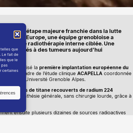
 sur une étape majeure franchie dans la lutte
re fois en Europe, une équipe grenobloise a
ovante de radiothérapie interne ciblée. Une
 confrontés à des tumeurs aujourd’hui
 telles que
 Le fait de
lles que le
e pas
pes ont réalisé la
première implantation européenne du
r certaines
, dans le cadre de l’étude clinique
ACAPELLA
coordonnée
 CHU et à l’Université Grenoble Alpes.
-bâtonnets de titane recouverts de radium 224
férences
le sous anesthésie générale, sans chirurgie lourde, grâce à
onnent ensuite plusieurs dizaines de sources radioactives
 premier patient traité à Grenoble, près de 80 aiguilles ont
une tumeur d’environ 4,5 centimètres. La procédure demand
ro-entérologues, radiothérapeutes, physiciens médicaux e