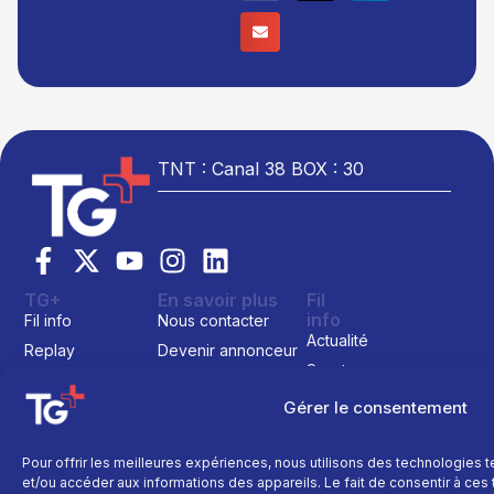
TNT : Canal 38 BOX : 30
TG+
En savoir plus
Fil
info
Fil info
Nous contacter
Actualité
Replay
Devenir annonceur
Sport
Site réalisé par
Direct
Mentions légales
L’agence Ailleu
Montagne
Gérer le consentement
Programme TV
Données
personnelles
Recettes
La chaine
Politique cookie
Faits
Pour offrir les meilleures expériences, nous utilisons des technologies 
Le média
divers
et/ou accéder aux informations des appareils. Le fait de consentir à ce