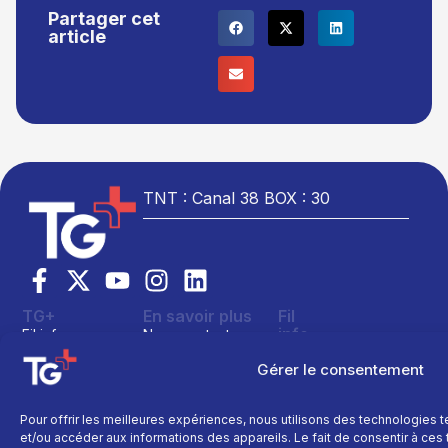
Partager cet
article
TNT : Canal 38 BOX : 30
TG+
En savoir plus
Fil
info
Fil info
Nous contacter
Actualité
Replay
Devenir annonceur
Gérer le consentement
Sport
Site réalisé par
Direct
Mentions légales
L’agence Ailleu
Montagne
Programme TV
Données
Pour offrir les meilleures expériences, nous utilisons des technologies 
personnelles
Recettes
et/ou accéder aux informations des appareils. Le fait de consentir à ce
La chaine