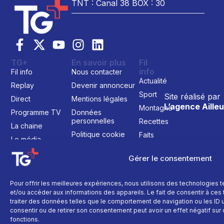
TNT : Canal 38 BOX : 30
TG+
En savoir plus
Fil
info
Fil info
Nous contacter
Actualité
Replay
Devenir annonceur
Sport
Site réalisé par
Direct
Mentions légales
L’agence Ailleu
Montagne
Programme TV
Données
personnelles
Recettes
La chaine
Politique cookie
Faits
Le média
divers
Événements
Gérer le consentement
Économie
Pour offrir les meilleures expériences, nous utilisons des technologies 
Politique
et/ou accéder aux informations des appareils. Le fait de consentir à ce
Culture
traiter des données telles que le comportement de navigation ou les ID un
consentir ou de retirer son consentement peut avoir un effet négatif sur 
fonctions.