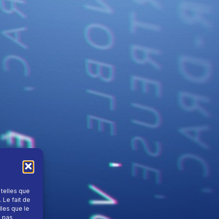
 telles que
 Le fait de
lles que le
e pas