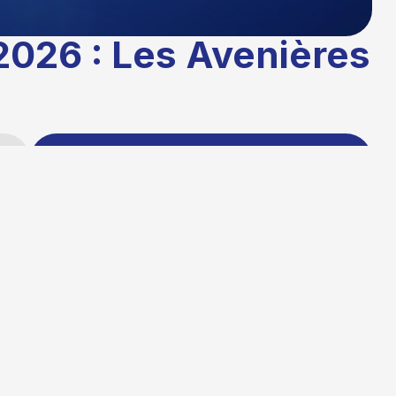
2026 : Les Avenières
Partager cet
article
Publié le :
20/03/2026 12:14
Temps de lecture : 1 minute
Mise à jour le : 23/03/2026 00:10
Auteur :
La rédaction TG+