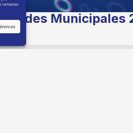
r certaines
our des Municipales 
férences
OSSE
(DIV) arrive en tête et
remporte le 2ème Tour
avec
vec
49.56%
ec
37.04%
3.40%