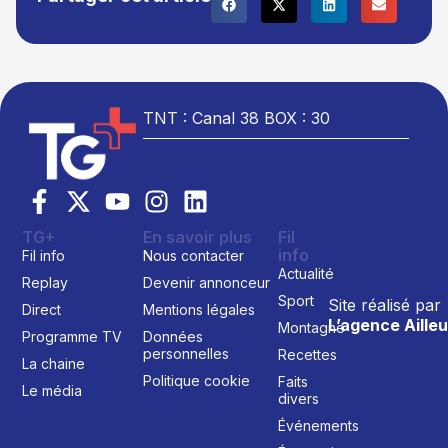
TNT : Canal 38 BOX : 30
TG+
En savoir plus
Fil
info
Fil info
Nous contacter
Actualité
Replay
Devenir annonceur
Sport
Site réalisé par
Direct
Mentions légales
L’agence Ailleu
Montagne
Programme TV
Données
personnelles
Recettes
La chaine
Politique cookie
Faits
Le média
divers
Événements