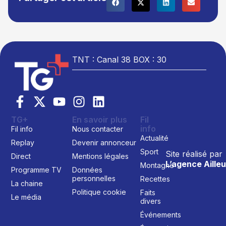
TNT : Canal 38 BOX : 30
TG+
En savoir plus
Fil
info
Fil info
Nous contacter
Actualité
Replay
Devenir annonceur
Sport
Site réalisé par
Direct
Mentions légales
L’agence Ailleu
Montagne
Programme TV
Données
personnelles
Recettes
La chaine
Politique cookie
Faits
Le média
divers
Événements