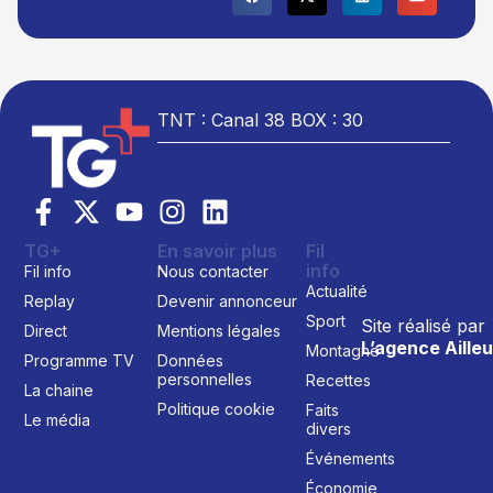
TNT : Canal 38 BOX : 30
TG+
En savoir plus
Fil
info
Fil info
Nous contacter
Actualité
Replay
Devenir annonceur
Sport
Site réalisé par
Direct
Mentions légales
L’agence Ailleu
Montagne
Programme TV
Données
personnelles
Recettes
La chaine
Politique cookie
Faits
Le média
divers
Événements
Économie