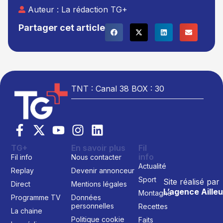
Auteur :
La rédaction TG+
Partager cet article
TNT : Canal 38 BOX : 30
TG+
En savoir plus
Fil
info
Fil info
Nous contacter
Actualité
Replay
Devenir annonceur
Sport
Site réalisé par
Direct
Mentions légales
L’agence Ailleu
Montagne
Programme TV
Données
personnelles
Recettes
La chaine
Politique cookie
Faits