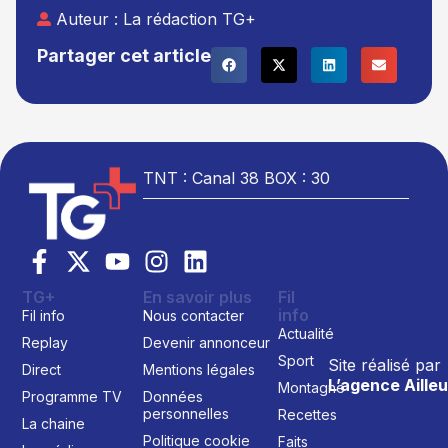
Auteur :
La rédaction TG+
Partager cet article
TNT : Canal 38 BOX : 30
TG+
En savoir plus
Fil
info
Fil info
Nous contacter
Actualité
Replay
Devenir annonceur
Sport
Site réalisé par
Direct
Mentions légales
L’agence Ailleu
Montagne
Programme TV
Données
personnelles
Recettes
La chaine
Politique cookie
Faits