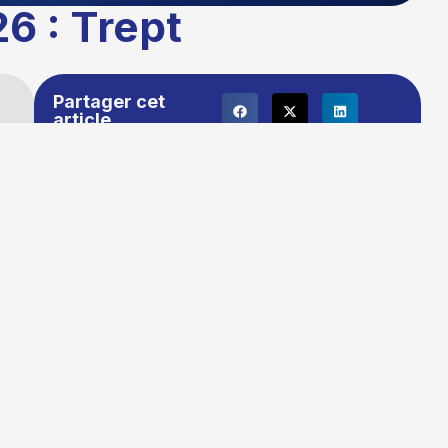
6 : Trept
Partager cet
article
Publié le :
03/03/2026 16:45
Temps de lecture : 1 minute
Mise à jour le : 16/03/2026 10:29
Auteur :
La rédaction TG+