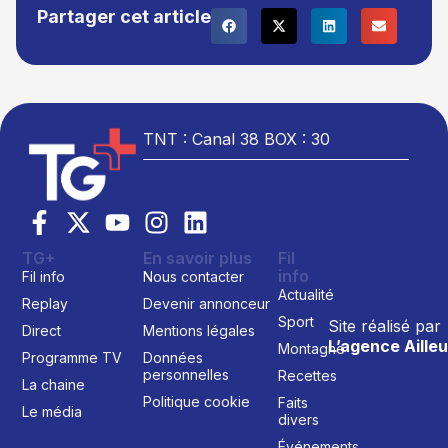
Partager cet article
TNT : Canal 38 BOX : 30
TG+
En savoir plus
Fil
info
Fil info
Nous contacter
Actualité
Replay
Devenir annonceur
Sport
Site réalisé par
Direct
Mentions légales
L’agence Ailleu
Montagne
Programme TV
Données
personnelles
Recettes
La chaine
Politique cookie
Faits
Le média
divers
Événements