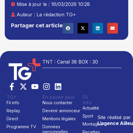
Mise à jour le : 16/03/2026 10:28
Auteur :
La rédaction TG+
Partager cet article
TNT : Canal 38 BOX : 30
TG+
En savoir plus
Fil
info
Fil info
Nous contacter
Actualité
Replay
Devenir annonceur
Sport
Site réalisé par
Direct
Mentions légales
L’agence Ailleu
Montagne
Programme TV
Données
personnelles
Recettes