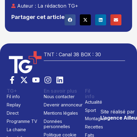
Auteur :
La rédaction TG+
Partager cet article
TNT : Canal 38 BOX : 30
TG+
En savoir plus
Fil
info
Fil info
Nous contacter
Actualité
Replay
Devenir annonceur
Sport
Site réalisé par
Direct
Mentions légales
L’agence Ailleu
Montagne
Programme TV
Données
personnelles
Recettes
La chaine
Politique cookie
Faits