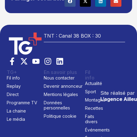
TNT : Canal 38 BOX : 30
TG+
En savoir plus
Fil
info
Fil info
Nous contacter
Actualité
Replay
Devenir annonceur
Sport
Site réalisé par
Direct
Mentions légales
L’agence Ailleu
Montagne
Programme TV
Données
personnelles
Recettes
La chaine
Politique cookie
Faits
Le média
divers
Événements