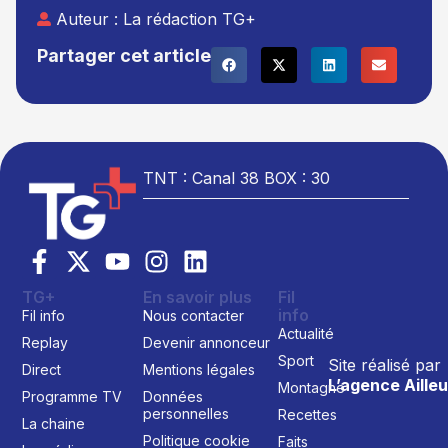
Auteur :
La rédaction TG+
Partager cet article
TNT : Canal 38 BOX : 30
TG+
En savoir plus
Fil
info
Fil info
Nous contacter
Actualité
Replay
Devenir annonceur
Sport
Site réalisé par
Direct
Mentions légales
L’agence Ailleu
Montagne
Programme TV
Données
personnelles
Recettes
La chaine
Politique cookie
Faits