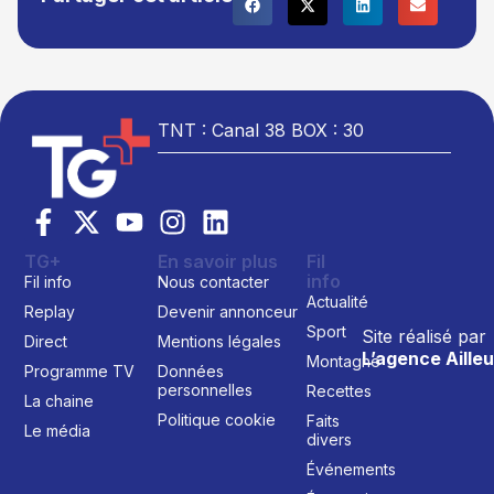
TNT : Canal 38 BOX : 30
TG+
En savoir plus
Fil
info
Fil info
Nous contacter
Actualité
Replay
Devenir annonceur
Sport
Site réalisé par
Direct
Mentions légales
L’agence Ailleu
Montagne
Programme TV
Données
personnelles
Recettes
La chaine
Politique cookie
Faits
Le média
divers
Événements