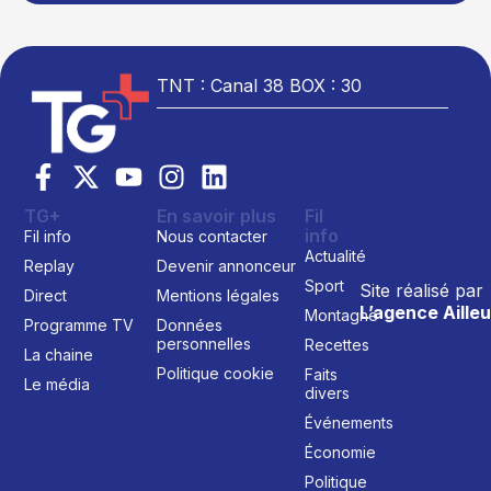
TNT : Canal 38 BOX : 30
TG+
En savoir plus
Fil
info
Fil info
Nous contacter
Actualité
Replay
Devenir annonceur
Sport
Site réalisé par
Direct
Mentions légales
L’agence Ailleu
Montagne
Programme TV
Données
personnelles
Recettes
La chaine
Politique cookie
Faits
Le média
divers
Événements
Économie
Politique