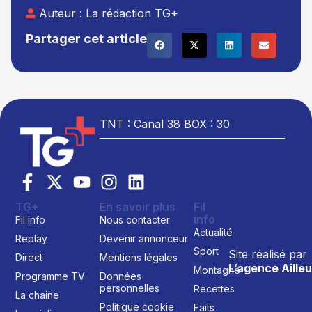
Auteur :
La rédaction TG+
Partager cet article
TNT : Canal 38 BOX : 30
TG+
En savoir plus
Fil
info
Fil info
Nous contacter
Actualité
Replay
Devenir annonceur
Sport
Site réalisé par
Direct
Mentions légales
L’agence Ailleu
Montagne
Programme TV
Données
personnelles
Recettes
La chaine
Politique cookie
Faits