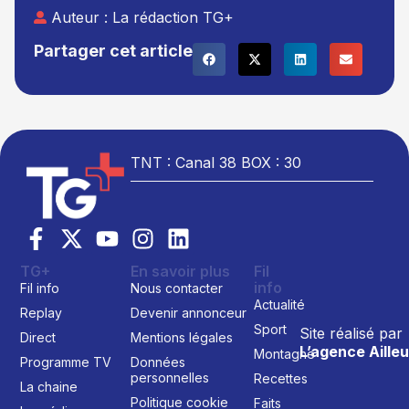
Auteur :
La rédaction TG+
Partager cet article
TNT : Canal 38 BOX : 30
TG+
En savoir plus
Fil
info
Fil info
Nous contacter
Actualité
Replay
Devenir annonceur
Sport
Site réalisé par
Direct
Mentions légales
L’agence Ailleu
Montagne
Programme TV
Données
personnelles
Recettes
La chaine
Politique cookie
Faits