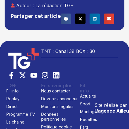
Auteur :
La rédaction TG+
Partager cet article
TNT : Canal 38 BOX : 30
TG+
En savoir plus
Fil
info
Fil info
Nous contacter
Actualité
Replay
Devenir annonceur
Sport
Site réalisé par
Direct
Mentions légales
L’agence Ailleu
Montagne
Programme TV
Données
personnelles
Recettes
La chaine
Politique cookie
Faits