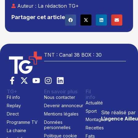
Auteur :
La rédaction TG+
Partager cet article
TNT : Canal 38 BOX : 30
TG+
En savoir plus
Fil
info
Fil info
Nous contacter
Actualité
Replay
Devenir annonceur
Sport
Site réalisé par
Direct
Mentions légales
L’agence Ailleu
Montagne
Programme TV
Données
personnelles
Recettes
La chaine
Politique cookie
Faits