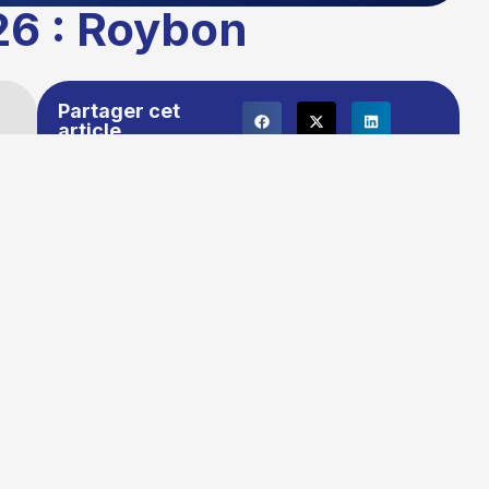
26 : Roybon
Partager cet
article
Publié le :
03/03/2026 16:39
Temps de lecture : 1 minute
Mise à jour le : 16/03/2026 10:25
Auteur :
La rédaction TG+