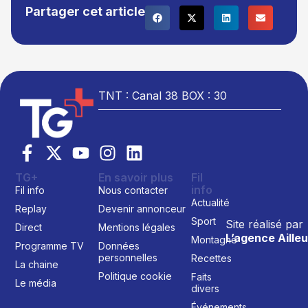
Partager cet article
TNT : Canal 38 BOX : 30
TG+
En savoir plus
Fil
info
Fil info
Nous contacter
Actualité
Replay
Devenir annonceur
Sport
Site réalisé par
Direct
Mentions légales
L’agence Ailleu
Montagne
Programme TV
Données
personnelles
Recettes
La chaine
Politique cookie
Faits
Le média
divers
Événements