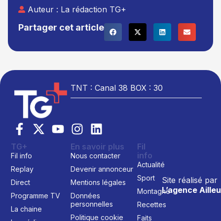
Auteur :
La rédaction TG+
Partager cet article
TNT : Canal 38 BOX : 30
TG+
En savoir plus
Fil
info
Fil info
Nous contacter
Actualité
Replay
Devenir annonceur
Sport
Site réalisé par
Direct
Mentions légales
L’agence Ailleu
Montagne
Programme TV
Données
personnelles
Recettes
La chaine
Politique cookie
Faits