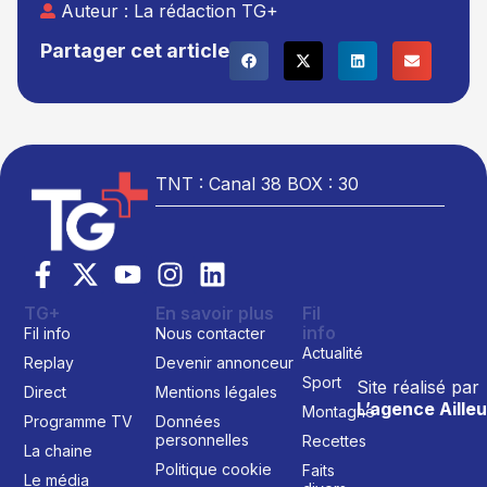
Auteur :
La rédaction TG+
Partager cet article
TNT : Canal 38 BOX : 30
TG+
En savoir plus
Fil
info
Fil info
Nous contacter
Actualité
Replay
Devenir annonceur
Sport
Site réalisé par
Direct
Mentions légales
L’agence Ailleu
Montagne
Programme TV
Données
personnelles
Recettes
La chaine
Politique cookie
Faits
Le média