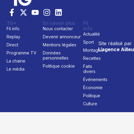
TG+
En savoir plus
Fil
info
Fil info
Nous contacter
Actualité
Replay
Devenir annonceur
Sport
Site réalisé par
Direct
Mentions légales
L’agence Ailleu
Montagne
Programme TV
Données
personnelles
Recettes
La chaine
Politique cookie
Faits
Le média
divers
Événements
Économie
Politique
Culture