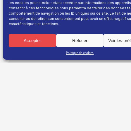
les cookies pour stocker et/ou accéder aux informations des appareils.
consentir à ces technologies nous permettra de traiter des données te
comportement de navigation ou les ID uniques sur ce site. Le fait de n
consentir ou de retirer son consentement peut avoir un effet négatif su
caractéristiques et fonctions.
Résultats du 1er To
Chartreuse
Accepter
Refuser
Voir les pré
Politique de cookies
Dépouillement :
100%
Abstention :
27.4%
Résultats définitifs : la liste
Sappey 2040 Faire ensem
BOUFFAUD
est en tête avec
48.00%
.
Les listes qui peuvent se maintenir au
2e tour
:
La liste
Sappey 2040 Faire ensemble un sappe
avec
48.00%
La liste
POUR LE SAPPEY
menée par
Dominiq