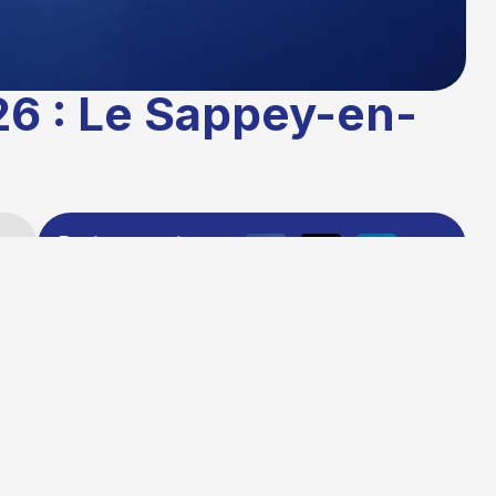
26 : Le Sappey-en-
Partager cet
article
s
Publié le :
03/03/2026 16:34
Temps de lecture : 1 minute
Mise à jour le : 16/03/2026 10:28
Auteur :
La rédaction TG+