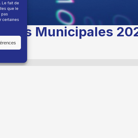
 Le fait de
lles que le
e pas
r certaines
ur des Municipales 20
férences
ble un sappey écologique et solidaire
menée par
Gilda
y écologique et solidaire
menée par
Gildas BOUFFAUD
ue ESCARON
avec
35.87%