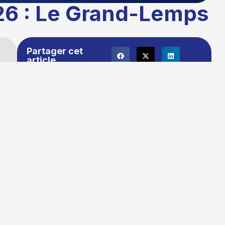
026 : Le Grand-Lemps
Partager cet
article
Publié le :
03/03/2026 16:34
Temps de lecture : 1 minute
Mise à jour le : 16/03/2026 10:21
Auteur :
La rédaction TG+