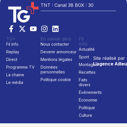
TNT : Canal 38 BOX : 30
TG+
En savoir plus
Fil
info
Fil info
Nous contacter
Actualité
Replay
Devenir annonceur
Sport
Site réalisé par
Direct
Mentions légales
L’agence Ailleu
Montagne
Programme TV
Données
personnelles
Recettes
La chaine
Politique cookie
Faits
Le média
divers
Événements
Économie
Politique
Culture