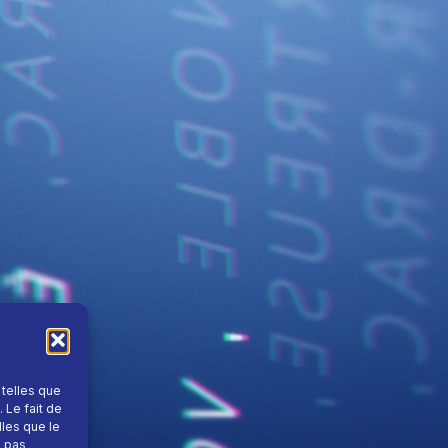
 telles que
 Le fait de
lles que le
e pas