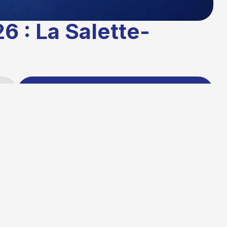
6 : La Salette-
Partager cet
article
Publié le :
03/03/2026 16:33
Temps de lecture : 1 minute
Mise à jour le : 16/03/2026 10:28
Auteur :
La rédaction TG+