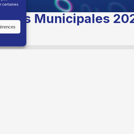
r certaines
r des Municipales 202
férences
 POUR L'AVENIR DE LA SALETTE
menée par
Carine
BLE POUR LA SALETTE
de
Gilda PERRIN
qui obtient