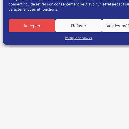
consentir ou de retirer son consentement peut avoir un effet négatif su
caractéristiques et fonctions.
Résultats du 1er Tou
Fallavaux
Accepter
Refuser
Voir les pré
Politique de cookies
Dépouillement :
100%
Abstention :
8.7%
Résultats définitifs : la liste
UNE EQUIPE DYNAMIQUE
MARY
l’emporte avec
51.49%
face à la liste
ENSEM
48.51%
.