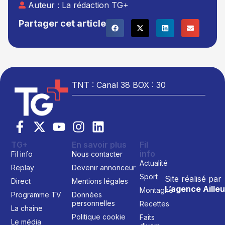
Auteur :
La rédaction TG+
Partager cet article
TNT : Canal 38 BOX : 30
TG+
En savoir plus
Fil
info
Fil info
Nous contacter
Actualité
Replay
Devenir annonceur
Sport
Site réalisé par
Direct
Mentions légales
L’agence Ailleu
Montagne
Programme TV
Données
personnelles
Recettes
La chaine
Politique cookie
Faits
Le média