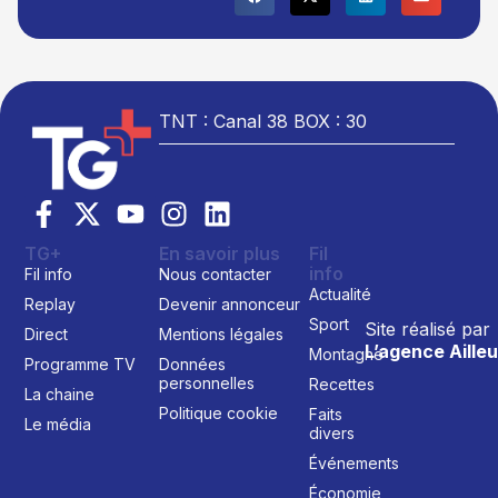
TNT : Canal 38 BOX : 30
TG+
En savoir plus
Fil
info
Fil info
Nous contacter
Actualité
Replay
Devenir annonceur
Sport
Site réalisé par
Direct
Mentions légales
L’agence Ailleu
Montagne
Programme TV
Données
personnelles
Recettes
La chaine
Politique cookie
Faits
Le média
divers
Événements
Économie